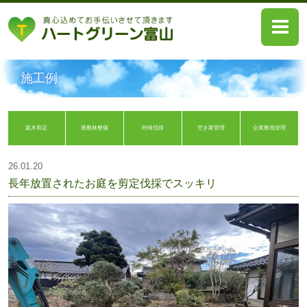
HOME
施工例
弊社のおもい
案内プラン
庭木剪定
屋敷林整備
特殊伐採
空き家管理
企業敷地管理
施工例
26.01.20
長年放置されたお庭を剪定伐採でスッキリ
お客様の声
採用情報
会社案内
お問い合わせ